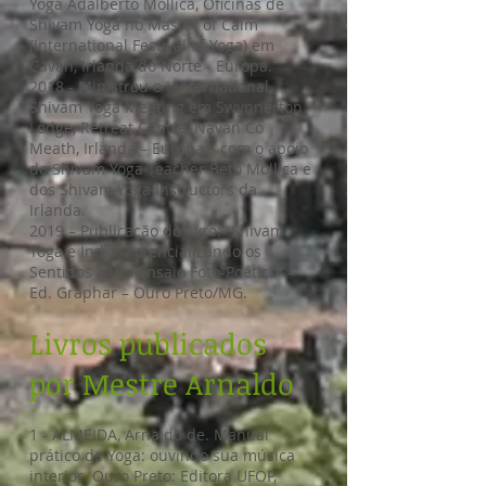
Yoga Adalberto Mollica, Oficinas de
Shivam Yoga no Master of Calm
(International Festival of Yoga) em
Cavan, Irlanda do Norte - Europa.
2018 - Ministrou o I International
Shivam Yoga Meeting em Swynnerton
Lodge, Retreat Centre, Navan Co
Meath, Irlanda – Europa – com o apoio
do Shivam Yoga Teacher Beto Mollica e
dos Shivam Yoga Instructors da
Irlanda.
2019 – Publicação do livro: “Shivam
Yoga e Índia: Potencializando os
Sentidos – Um Ensaio Foto-Poético” –
Ed. Graphar – Ouro Preto/MG.
Livros publicados
por Mestre Arnaldo
1 - ALMEIDA, Arnaldo de. Manual
prático de Yoga: ouvindo sua música
interior. Ouro Preto: Editora UFOP,