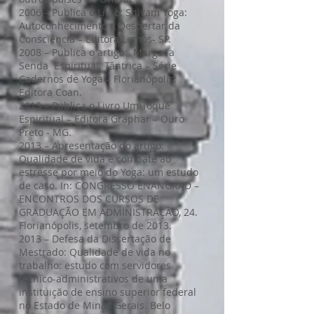
2006 – Publica o Livro: Shivam Yoga:
Autoconhecimento e Despertar da
Consciência – Editora Lemos- SP.
2008 – Publica o artigo: Marga: a
Senda Espiritual Tântrica – Série
Cadernos de Yoga – Florianópolis:
Editora Coan.
2013 – Publica o Livro Um Toque
Espiritual – Editora Graphar – Ouro
Preto - MG.
2013 – Apresentação do artigo:
Qualidade de vida e combate ao
estresse por meio do Yoga: um estudo
de caso. In: CONGRESSO ENANGRAD –
ENCONTROS DOS CURSOS DE
GRADUAÇÃO EM ADMINISTRAÇÃO, 24.
Florianópolis, setembro de 2013.
2013 – Defesa da Dissertação de
Mestrado: Qualidade de vida no
trabalho: estudo com servidores
técnico-administrativos de uma
instituição de ensino superior federal
no Estado de Minas Gerais. Belo