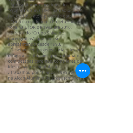
. Apresentador e produtor do
“Programa Shiva OM”, na Rádio UFOP-
FM, de 1998 até a presente data.
. Criou e coordenou o Projeto Shivam
Yoga na UFOP, de 1992 até 2016.
. Diretor do “Grupo Shiva de
Coreografias”, que vem se
apresentando desde 1990.
. Desenvolveu projetos sociais, levando
o Yoga a instituições que trabalham
com pessoas carentes, como lares de
idosos, saúde mental, etc.
. Trabalhou por 10 anos (1995 até 2005)
na Alcan Alumínio do Brasil (empresa
multinacional) ministrando aulas de
Shivam Yoga e aplicando sessões de
Massoterapia Indiana e Acupuntura
Indiana.
SISTEMA SHIVAM
YOGA