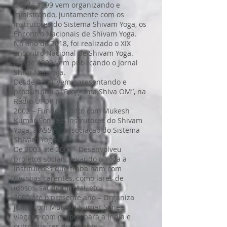
Desde 1999 vem organizando e
ministrando, juntamente com os
Instrutores do Sistema Shivam Yoga, os
Encontro Nacionais de Shivam Yoga.
No ano de 2018, foi realizado o XIX
Encontro Nacional de Shivam Yoga.
Desde 1999 vem publicando o Jornal
Shiva Nataraja.
Desde 2000, vem apresentando e
produzindo o “Programa Shiva OM”, na
Rádio UFOP-FM.
2002 – Fundou, junto com Mukesh
Kumar Sonee e Instrutores do Shivam
Yoga, a ASSY – Associação do Sistema
Shivam Yoga.
De 2003 até 2005 - Desenvolveu
projetos sociais, levando o Yoga a
instituições que trabalham com
pessoas carentes, como lares de
idosos, saúde mental, etc.
2005 até o presente ano – Organiza
junto com Mukesh Kumar Sonee
viagens com grupos para a Índia e
outros países do Oriente.