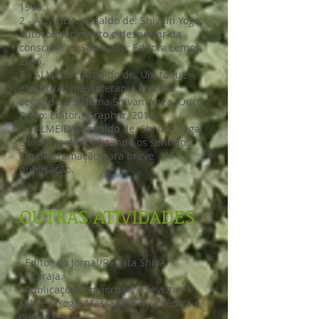
1996.
2 - ALMEIDA, Arnaldo de. Shivam Yoga:
autoconhecimento e despertar da
consciência. São Paulo: Editora Lemos,
2006.
3 - ALMEIDA, Arnaldo de. Um toque
espiritual: massoterapia indiana
segundo o Sistema Shivam Yoga. Ouro
Preto: Editora Graphar, 2012.
4 - ALMEIDA, Arnaldo de. Shivam Yoga
e Índia: potencializando os sentidos.
Em diagramação para breve
publicação.
OUTRAS ATIVIDADES
. Editor do Jornal/Revista Shiva
Nataraja.
. Publicações em jornais e revistas
sobre o Yoga, Massagem Ayurvêdica e
outros temas.