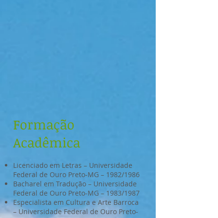
Formação
Acadêmica
Licenciado em Letras – Universidade
Federal de Ouro Preto-MG – 1982/1986
Bacharel em Tradução – Universidade
Federal de Ouro Preto-MG – 1983/1987
Especialista em Cultura e Arte Barroca
– Universidade Federal de Ouro Preto-