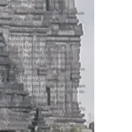
Horizonte: Faculdade Novos
Horizontes. (Na dissertação há
questões sobre melhoria de qualidade
de vida por meio do Yoga).
2014 – Formação de Instrutores em
língua inglesa (ainda no Brasil).
2016 – Forma, juntamente com o
Professor de Shivam Yoga Adalberto
Mollica e com apoio do Instrutor de
Shivam Yoga Paul McCrodden, a
primeira turma de Instrutores de
Shivam Yoga na Europa – cidade de
Dublin – Irlanda. (Curso ministrado em
língua inglesa).
2016 – Ministra, em língua inglesa,
juntamente com o Professor de Shivam
Yoga Adalberto Mollica e com apoio do
Instrutor de Shivam Yoga Paul
McCrodden, Oficinas de Shivam Yoga
no Moynalty Yoga Festival em Moynalty,
Kells, Co Meath na Irlanda – Europa.
2017 – Forma, juntamente com o
Professor de Shivam Yoga Adalberto
Mollica, turma de Instrutores de