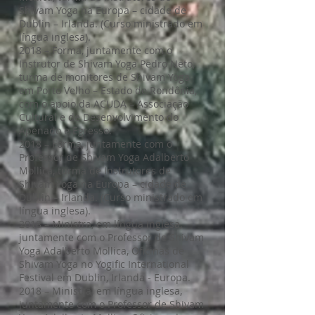
Shivam Yoga na Europa – cidade de
Dublin – Irlanda. (Curso ministrado em
língua inglesa).
2018 – Forma, juntamente com o
Instrutor de Shivam Yoga Pedro Neto,
turma de monitores de Shivam Yoga
em Porto Velho – Estado de Rondônia,
com o apoio da ACUDA – Associação
Cultural e de Desenvolvimento do
Apenado e Egresso.
2018 – Forma, juntamente com o
Professor de Shivam Yoga Adalberto
Mollica, turma de Instrutores de
Shivam Yoga na Europa – cidade de
Dublin – Irlanda. (Curso ministrado em
língua inglesa).
2018 – Ministra, em língua inglesa,
juntamente com o Professor de Shivam
Yoga Adalberto Mollica, Oficinas de
Shivam Yoga no Yogific International
Festival em Dublin, Irlanda - Europa.
2018 – Ministra, em língua inglesa,
juntamente com o Professor de Shivam