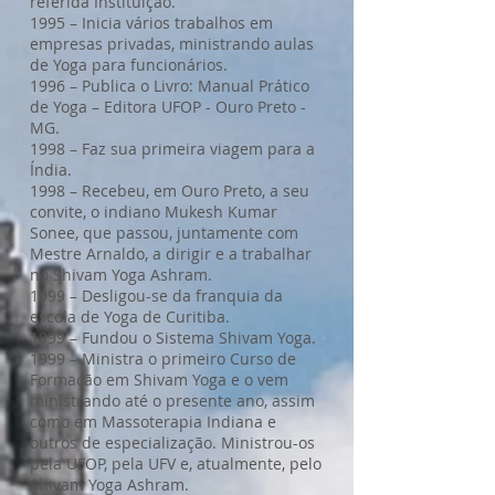
referida Instituição.
1995 – Inicia vários trabalhos em
empresas privadas, ministrando aulas
de Yoga para funcionários.
1996 – Publica o Livro: Manual Prático
de Yoga – Editora UFOP - Ouro Preto -
MG.
1998 – Faz sua primeira viagem para a
Índia.
1998 – Recebeu, em Ouro Preto, a seu
convite, o indiano Mukesh Kumar
Sonee, que passou, juntamente com
Mestre Arnaldo, a dirigir e a trabalhar
no Shivam Yoga Ashram.
1999 – Desligou-se da franquia da
escola de Yoga de Curitiba.
1999 – Fundou o Sistema Shivam Yoga.
1999 – Ministra o primeiro Curso de
Formação em Shivam Yoga e o vem
ministrando até o presente ano, assim
como em Massoterapia Indiana e
outros de especialização. Ministrou-os
pela UFOP, pela UFV e, atualmente, pelo
Shivam Yoga Ashram.