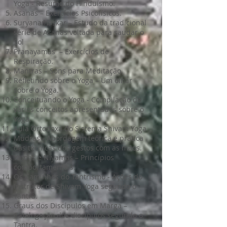
Yoga - Resumo do Hinduísmo.
Asanas – Exercícios Psicofísicos.
Suryanamaskar – Estudo da tradicional
série de Asanas voltada para saudar o
Sol
Pranayamas – Exercícios de
Respiração.
Mantras – Sons para Meditação.
Refletindo sobre o Yoga – Um olhar
sobre o Yoga.
Conceituando o Yoga - Compilação de
vários conceitos apresentados sobre o
Yoga.
Aula Ortodoxa do Sistema Shivam Yoga
Mudras - Abordagem teórica e prática
das técnicas dos gestos com as mãos.
Yamas e Niyamas – Princípios
comportamentais.
Os Caminhos do Tantrismo - Ações do
Instrutor de Shivam Yoga segundo o
Tantra.
Graus dos Discípulos em Marga –
Catalogação dos discípulos segundo o
Tantra.