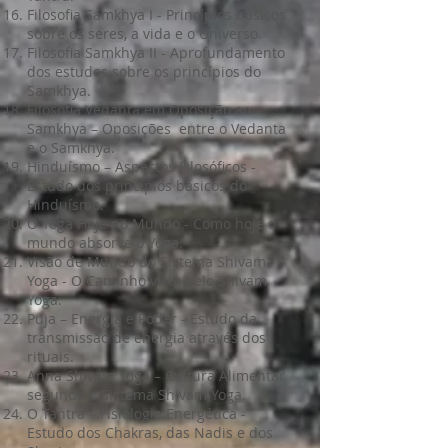
Filosofia Samkhya I - Princípios básicos
sobre os seres, a vida e o Universo.
Filosofia Samkhya II - Aprofundamento
dos estudos sobre os princípios do
Samkhya.
Filosofia Vedanta em Oposição ao
Samkhya – Oposições entre o Vedanta
e o Samkhya.
Hinduísmo – Aspectos Filosóficos -
Estudo dos princípios básicos do
Hinduísmo.
O Yoga Hoje no Mundo - Como hoje o
mundo absorve o Yoga.
Visão de Mundo do Sistema Shivam
Yoga - O Caminho visto pelo Shivam
Yoga.
Puja – Energia e Poder - Estudo da
transmissão de energia através dos
rituais.
Anna Shivam Yoga – Cultura Alimentar
segundo o Sistema Shivam Yoga.
O Tantra – Fisiologia Energética -
Estudo dos Chakras, das Nadis e dos