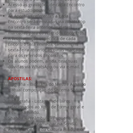
Acesso às gravações de cada Encontro
para estudo posterior.
As Apostilas referentes a cada
Encontro serão enviadas via WhatsApp
na sexta-feira anterior às datas
marcadas para os referidos Encontros.
A Programação específica de cada
Encontro será enviada, também, na
sexta-feira anterior às datas marcadas
para os referidos Encontros.
Os alunos podem, ainda, tirar suas
dúvidas via WhatsApp ou via e-mail.
APOSTILAS:
Biografia – Biografia do Mestre Arnaldo
e atual composição do Sistema Shivam
Yoga
Bibliografia - Listagem de livros
relacionados ao Yoga de forma geral e
à cultura hindu.
Shabda – Preâmbulo - Pequena
Introdução do caminhar na Senda.
Aspectos Gerais da Cultura Hindu e o