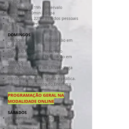
prática.
17h30min às 19h – Intervalo
19h às 19h40min – Sopa
19h40min às 22h – Estudos pessoais
22h – Recolhimento
DOMINGOS
05h30min às 06h – Meditação em
silêncio
06h às 07h30min – Intervalo
07h30min às 08h - Meditação em
silêncio.
08h às 09h - Aula de Shivam Yoga
08h às 08h50min - Lanche.
08h50min às 12h - Teoria e prática.
12h – Encerramento do Encontro
PROGRAMAÇÃO GERAL NA
MODALIDADE ONLINE
SÁBADOS
07h30min às 08h - Meditação em
silêncio.
08h às 09h - Aula de Shivam Yoga