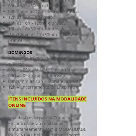
09h às 09h50min - Intervalo
09h50min às 12h - Teoria e prática
12h às 14h – Intervalo
14h às 16h - Teoria e prática
16h às 16h30min – Intervalo
16h30min às 17h30min - Teoria e
prática.
DOMINGOS
07h30min às 08h - Meditação em
silêncio.
08h às 09h - Aula de Shivam Yoga
09h às 09h50min - Intervalo
09h50min às 12h - Teoria e prática
12h – Encerramento do Encontro
ITENS INCLUÍDOS NA MODALIDADE
ONLINE
Link de Acesso para o Curso (os
Encontros serão realizados
simultaneamente com a MODALIDADE
PRESENCIAL pelo aplicativo “Zoom”).