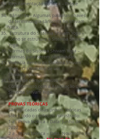
Regulamentação do Yoga – Prós e
Contras.
Sânscrito - Algumas palavras-chaves
da terminologia sânscrita no Shivam
Yoga.
Estrutura do Sistema Shivam Yoga –
Como se estrutura o Sistema Shivam
Yoga.
Normas do Sistema Shivam Yoga –
Normas para serem observadas.
Vivência dentro do Sistema Shivam
Yoga - O cotidiano de um
Shivamyoguim.
Termo de Compromisso –
Compromisso com a Associação do
Sistema Shivam Yoga.
PROVAS TEÓRICAS
São aplicadas duas provas teóricas
sobre todo o conteúdo ministrado:
1 a . Prova teórica – Data: Junho de
2022
2 a . Prova teórica – Data: Novembro de