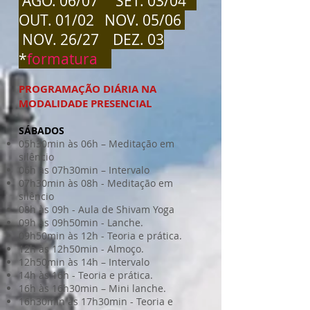
AGO. 06/07 SET. 03/04
OUT. 01/02 NOV. 05/06
NOV. 26/27 DEZ. 03
*
formatura
PROGRAMAÇÃO DIÁRIA NA
MODALIDADE PRESENCIAL
SÁBADOS
05h30min às 06h – Meditação em
silêncio
06h às 07h30min – Intervalo
07h30min às 08h - Meditação em
silêncio
08h às 09h - Aula de Shivam Yoga
09h às 09h50min - Lanche.
09h50min às 12h - Teoria e prática.
12h às 12h50min - Almoço.
12h50min às 14h – Intervalo
14h às 16h - Teoria e prática.
16h às 16h30min – Mini lanche.
16h30min às 17h30min - Teoria e