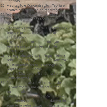
Shariras.
Meditação e Concentração - Teoria e
prática das técnicas de meditação.
Yoganidra – Relaxamento - Abordagem
teórica e prática das técnicas de
relaxamento.
Bandhas – Exercícios de Energização -
Teoria e prática das técnicas de
energização.
Kriyas – Exercícios de Purificação -
Teoria e prática das técnicas de
purificação.
Coreografia de Shivam Yoga – Teoria
sobre uma coreografia de Shivam Yoga
e treinamento de uma coreografia.
Gupta Vidya – Relação
Mestre/Discípulo e Transmissão de
Ensinamentos.
Perfil do Instrutor – O Instrutor de
Shivam Yoga e sua vida cotidiana,
social e cultural.
Palestra de Cunho Vedanta Tantra –
Compreensão sobre a abordagem do
Yoga feita pelas outras linhagens.