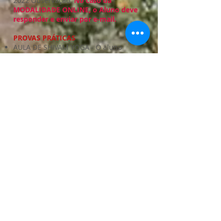
2022 Observação:
No caso da
MODALIDADE ONLINE, o Aluno deve
responder e enviar por e-mail.
PROVAS PRÁTICAS
AULA DE SHIVAM YOGA - O aluno
deverá apresentar uma Aula de
Shivam Yoga durante o Encontro -
Novembro de 2022 9
COREOGRAFIA DE SHIVAM YOGA – O
aluno deverá apresentar uma
Coreografia de Shivam Yoga durante o
Encontro - Novembro de 2022
Observação:
No caso da MODALIDADE
ONLINE, o Aluno poderá gravar e
enviar um vídeo com a Aula de
Shivam Yoga e a Coreografia de
Shivam Yoga.
PROVA DE TÉCNICAS – A partir do
Encontro de março, o aluno começa a
apresentar técnicas ensinadas no
Encontro anterior (Asanas,
Pranayamas, Bandhas, etc.). A nota
final da PROVA DE TÉCNICAS é